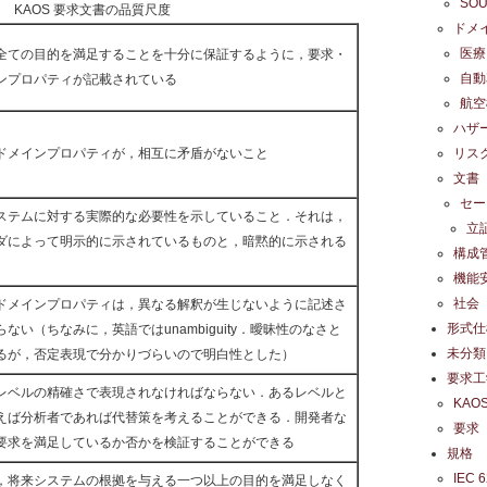
SO
KAOS 要求文書の品質尺度
ドメ
医療
全ての目的を満足することを十分に保証するように，要求・
自動
ンプロパティが記載されている
航空
ハザ
リス
ドメインプロパティが，相互に矛盾がないこと
文書
セー
ステムに対する実際的な必要性を示していること．それは，
立
ダによって明示的に示されているものと，暗黙的に示される
構成
機能
社会
ドメインプロパティは，異なる解釈が生じないように記述さ
形式仕
ない（ちなみに，英語ではunambiguity．曖昧性のなさと
未分類
るが，否定表現で分かりづらいので明白性とした）
要求工
レベルの精確さで表現されなければならない．あるレベルと
KAO
えば分析者であれば代替策を考えることができる．開発者な
要求
要求を満足しているか否かを検証することができる
規格
IEC 
，将来システムの根拠を与える一つ以上の目的を満足しなく