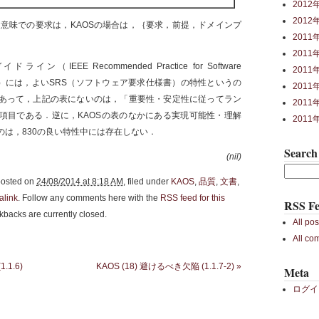
2012
2012
意味での要求は，KAOSの場合は，｛要求，前提，ドメインプ
2011
2011
ドライン（IEEE Recommended Practice for Software
2011
fications）には，よいSRS（ソフトウェア要求仕様書）の特性というの
2011
あって，上記の表にないのは，「重要性・安定性に従ってラン
2011
項目である．逆に，KAOSの表のなかにある実現可能性・理解
2011
のは，830の良い特性中には存在しない．
Search
(nil)
posted on
24/08/2014 at 8:18 AM
, filed under
KAOS
,
品質
,
文書
,
alink
. Follow any comments here with the
RSS feed for this
RSS Fe
kbacks are currently closed.
All pos
All co
.1.6)
KAOS (18) 避けるべき欠陥 (1.1.7-2)
»
Meta
ログイ