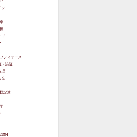
UP
イン
車
機
ード
ク
フティケース
証・論証
管理
安全
様記述
学
S
62304