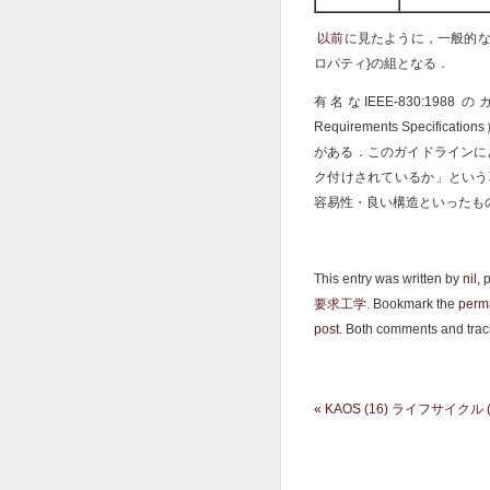
以前
に見たように，一般的な
ロパティ}の組となる．
有名なIEEE-830:1988 のガイ
Requirements Speci
がある．このガイドラインに
ク付けされているか」という
容易性・良い構造といったも
This entry was written by
nil
, 
要求工学
. Bookmark the
perm
post
. Both comments and trac
«
KAOS (16) ライフサイクル (1