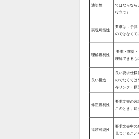
適切性
てはならなら
役立つ）
要求は，予算
実現可能性
のではなくて
要求・前提・
理解容易性
理解できるも
良い要求仕様
良い構造
のでなくては
存リンク・原
要求文書の改
修正容易性
このとき，局
要求文書中の
追跡可能性
見つけること