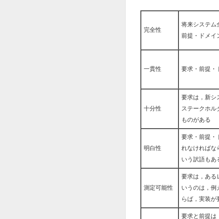
将来システム
完全性
前提・ドメイ
一貫性
要求・前提・
要求は，新シ
十分性
ステークホル
ものがある
要求・前提・
明白性
れなければなら
いう訳語もあ
要求は，ある
測定可能性
いうのは，例
らば，実装が
要求と前提は