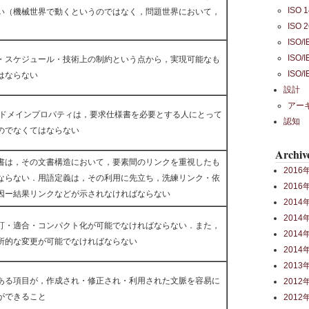
ISO 
い（機械世界で動くというのではなく，問題世界において，
ISO 
ISO/
ISO/
・スケジュール・技術上の制約という点から，実現可能なも
ISO/
はならない
設計
アー
ドメインプロパティは，要求仕様書を必要とする人にとって
認知
のでなくてはならない
Archiv
書は，その文書構造において，要素間のリンクを重視したも
2016
ならない．用語定義は，その利用に先立ち，洗練リンク・依
2016
因ー結果リンクなどが示されなければならない
2014
2014
訂・適合・コンパクト化が可能でなければならない．また，
2014
所的な変更が可能でなければならない
2014
2013
ある項目が，作成され・修正され・利用された文脈を容易に
2012
ができること
2012