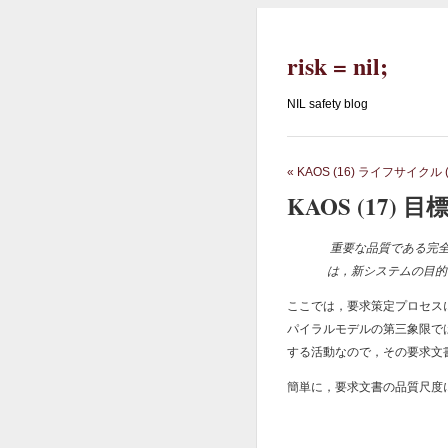
risk = nil;
NIL safety blog
«
KAOS (16) ライフサイクル (1
KAOS (17) 目
重要な品質である完全
は，新システムの目的や
ここでは，要求策定プロセスにおけ
パイラルモデルの第三象限で
する活動なので，その要求文
簡単に，要求文書の品質尺度