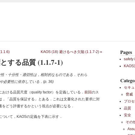
Pages
.1.6)
KAOS (18) 避けるべき欠陥 (1.1.7-2)
»
safety 
標とする品質 (1.1.7-1)
KAO
性・十分性・適切性は，相対的なものである．それら
Catego
必要性に依存している．(p. 36)
セキュ
る品質尺度（quality factor）を定義している．
前回
のス
脅威
は，「品質を保証する」とある．これは文書化された要求に対
プロセ
書をどう評価するかという視点が必要になる．
品質
安全
について，KAOSの定義を下表に示す．
その
Ass