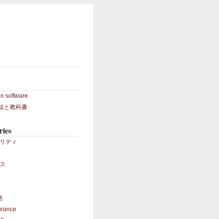
in software
S法と教科書
ries
リティ
ス
他
urance