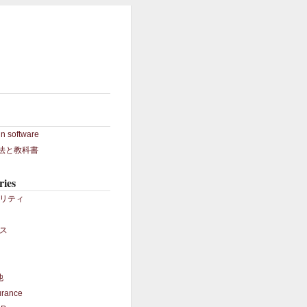
in software
S法と教科書
ries
リティ
ス
他
urance