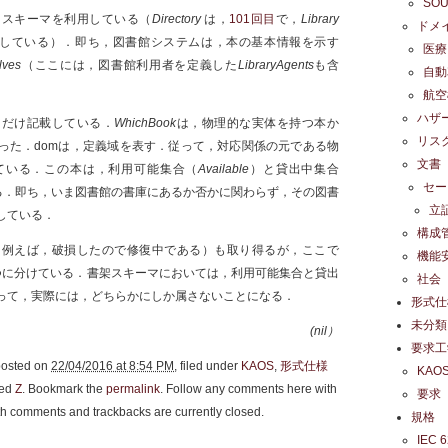
SO
たスキーマを利用している（
Directory
は，
101回目
で，
Library
ドメ
している）．即ち，図書館システムは，本の基本情報を示す
医療
lves
（ここには，図書館利用者を定義した
LibraryAgents
も含
自動
航空
ハザ
つだけ記載している．
WhichBook
は，物理的な実体を持つ本か
リス
った．domは，定義域を表す．従って，対応関係の元である物
文書
ている．この本は，利用可能集合（
Available
）と貸出中集合
セー
る．即ち，いま図書館の書庫にあるか否かに関わらず，その図書
立
している．
構成
（例えば，破損したので修復中である）も取り得るが，ここで
機能
つに分けている．書架スキーマにおいては，利用可能集合と貸出
社会
って，実際には，どちらかにしか属さないことになる．
形式仕
未分類
(nil）
要求工
posted on
22/04/2016 at 8:54 PM
, filed under
KAOS
,
形式仕様
KAO
ged
Z
. Bookmark the
permalink
. Follow any comments here with
要求
th comments and trackbacks are currently closed.
規格
IEC 