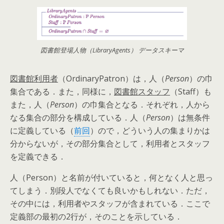
図書館登場人物（LibraryAgents） データスキーマ
図書館利用者
（OrdinaryPatron）は，人（
Person
）の巾
集合である．また，同様に，
図書館スタッフ
（Staff）も
また，人（
Person
）の巾集合となる．それぞれ，人から
なる集合の部分を構成している．人（
Person
）は無条件
に定義している（
前回
）ので，どういう人の集まりかは
分からないが，その部分集合として，利用者とスタッフ
を定義できる．
人（Person）と名前が付いていると，何となく人と思っ
てしまう．別段人でなくても良いかもしれない．ただ，
その中には，利用者やスタッフが含まれている．ここで
定義部の最初の2行が，そのことを示している．