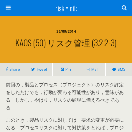
risk = nil;
26/09/2014
KAOS (50) リスク管理 (3.2.2-3)
Share
Tweet
Pin
Mail
SMS
前回の，製品とプロセス（プロジェクト）のリスク評定
をしただけでも，行動が変わる可能性があり，意味があ
る．しかし，やはり，リスクの顕現に備えるべきであ
る．
このとき，製品リスクに対しては，要求の変更が必要に
なる．プロセスリスクに対して対抗策をとれば，プロジ