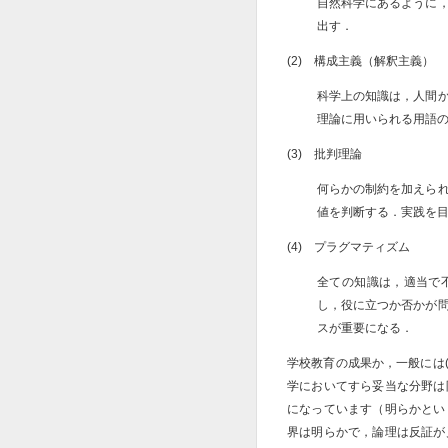
自然科学にあるように
出す．
(2) 構成主義（解釈主義）
科学上の知識は，人間
理論に用いられる用語
(3) 批判理論
何らかの制約を加えら
値を判断する．実践を
(4) プラグマティズム
全ての知識は，適当で
し，役に立つか否かが
スが重要になる．
学校教育の成果か，一般には
学においてすら妥当な分野は
になっています（明らかとい
界は明らかで，論理は反証が