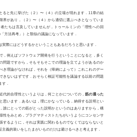
とると先に挙げた（２）〜（４）の立場が現れます．11章の結
限界があり，（２）〜（４）から適切に選ぶべきとなっていま
著者たちは言及していませんが，トゥールミンの「理性への回
の「方法再考」）と類似の議論になっています．
は実際にはどうするかということもあるだろうと思います．
で，例えばソフトウェア開発を行うということになると，多く
の問題ですから，そもそもそこでの理論を立てようがあるのか
べき理論がなければ，それを（帰納によって）これこれのデー
できないはずです．おそらく検証可能性を議論する以前の問題
ます．
近代的合理性というよりは，何ごとかについての，
筋の通った
と思います．あるいは，理にかなっている，納得する説明とい
，誰にとっての筋がとった説明かというのはありますから，構
様性をみとめ，プラグマティストたちがいうようにコンセンサ
張するように，それは実践に関わるものでなくてはならないと
証主義的装いをしたまがいものだけは避けるべきと考えます．