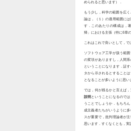
められると思います）．
もう少し，科学の範囲を広く
論は，（１）の適用範囲には
す．このあたりの構成は，
帰」における主張（特に6章
これはこれで良いとして，で
ソフトウェア工学が扱う範囲
の変項がありますし，人間系
ということになります．証す
タから示されるとすることは
となることが多いように思い
では，何が残るかと言えば，
説明
ということになるのでは
うことでしょうか．もちろん
成主義者たちがいうように多
スが重要で，批判理論者が主
思います．すくなくとも，実