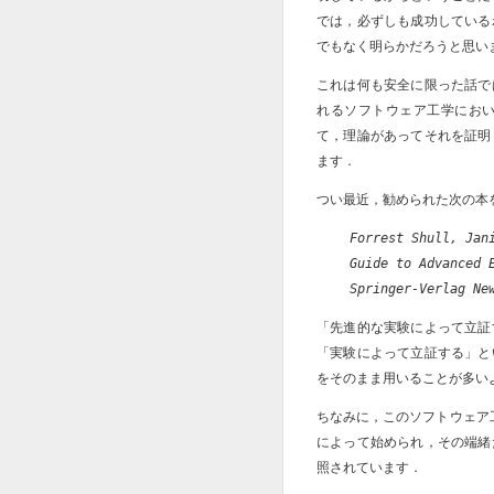
では，必ずしも成功している
でもなく明らかだろうと思い
これは何も安全に限った話で
れるソフトウェア工学にお
て，理論があってそれを証明
ます．
つい最近，勧められた次の本
Forrest Shull, Jani
Guide to Advanced E
Springer-Verlag Ne
「先進的な実験によって立証
「実験によって立証する」と
をそのまま用いることが多い
ちなみに，このソフトウェア工
によって始められ，その端緒
照されています．