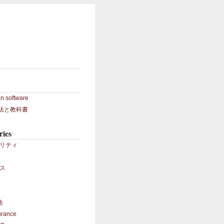
in software
S法と教科書
ries
リティ
ス
他
urance