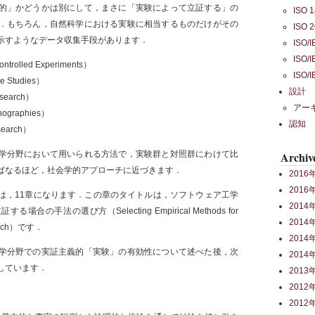
的」かどうかは別にして，まさに「実験によって立証する」の
ISO 
．もちろん，自然科学における実験に相当するものだけがその
ISO 
示すようなデータ収集手段があります．
ISO/
ISO/
lled Experiments）
ISO/
Studies）
設計
earch）
アー
graphies）
認知
earch）
Archiv
学分野において用いられる方法で，実験群と対照群にわけて比
ばなるほど，社会学的アプローチに近づきます．
2016
2016
は，11章になります．この章のタイトルは，ソフトウェア工学
2014
の手法の選び方（Selecting Empirical Methods for
2014
search）です．
2014
学分野での実証主義的「実験」の有効性について述べた後，次
2014
しています．
2013
2012
2012