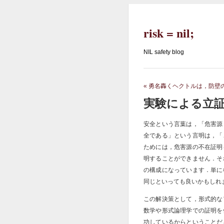
risk = nil;
NIL safety blog
«
勇名轟くヘクトルは，防壁
実験による立
安全という言葉は，「危害源
全である」という言明は，「
ためには，危害源の不在証明
明することができません．そ
の構成になっています．単に
同じといっても良いかもしれ
この解決策として，形式的な
数学や形式論理学での証明を
功しているからということだ