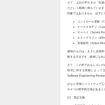
さて，上記の手引きが「先進
だという精神に満ちています
対象ではありません．以下に
コントロール実験（Contro
ケーススタディ（Case 
サーベイ（Survey Res
エスノグラフィ（Ethno
実地研究（Action Res
最初のものは，まさに自然科
較する方法です．後者になれ
さて，この本でおもしろいの
研究に対する実験によって立証する場合
Software Engineering Re
かなり辛辣にソフトウェア工
の４つの哲学的立場があると
(1) 実証主義