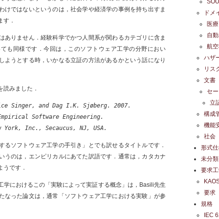
SO
わけではないというのは，社会学や経済学の事例を持ち出すま
ドメ
ます．
医療
自動
はありません．経験科学でかつ人間系が関わるカテゴリに含ま
航空
いても同様です．今回は，このソフトウェア工学の分野におい
ハザ
しようとする時，いかなる立証の方法があるかという話になり
リス
文書
を読みました．
セー
立
ce Singer, and Dag I.K. Sjøberg. 2007. 

構成
mpirical Software Engineering. 

機能
w York, Inc., Secaucus, NJ, USA.
社会
するソフトウェア工学の手引き」とでも訳せるタイトルです．
形式仕
いうのは，エンピリカルにあてた訳語です．通常は，カタカナ
未分類
ようです．
要求工
KAO
学におけるこの「実験によって実証する概念」は，Basili先生
要求
たなった論文は，通常「ソフトウェア工学における実験」が参
規格
IEC 