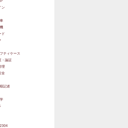
UP
イン
車
機
ード
ク
フティケース
証・論証
管理
安全
様記述
学
S
62304