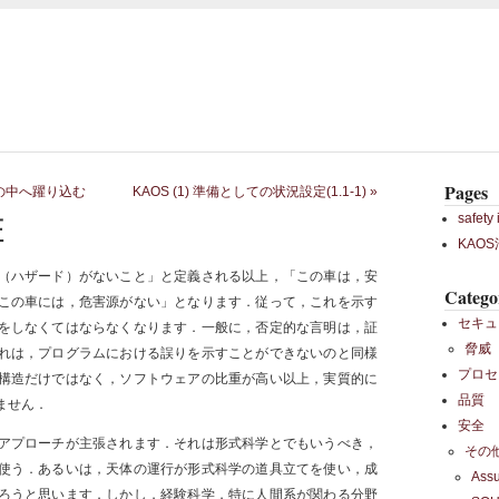
Pages
の中へ躍り込む
KAOS (1) 準備としての状況設定(1.1-1)
»
safety 
証
KAO
（ハザード）がないこと」と定義される以上，「この車は，安
Catego
この車には，危害源がない」となります．従って，これを示す
セキュ
をしなくてはならなくなります．一般に，否定的な言明は，証
脅威
れは，プログラムにおける誤りを示すことができないのと同様
プロセ
構造だけではなく，ソフトウェアの比重が高い以上，実質的に
品質
ません．
安全
アプローチが主張されます．それは形式科学とでもいうべき，
その
使う．あるいは，天体の運行が形式科学の道具立てを使い，成
Ass
ろうと思います．しかし，経験科学，特に人間系が関わる分野