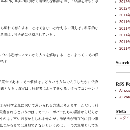
，基本的な事実の観測から論理的な推論を通して結論を持ち引き
2012
2012
2011
2011
から離れて存在することはできないと考える．例えば，科学的な
2011
の意味は，社会的に構成されている．
2011
2011
2011
れている思考システムから人々を解放することによって，その価
Search
目指す
不完全である．その価値は，どういう方法で入手したかに依存
RSS Fe
問題となる．真実は，観察者によって異なる．従ってコンセンサ
All pos
All co
(1)が科学全般において用いられる方法と考えます．ただし，科
Meta
限定されるというのは，カール・ポパーたちの議論から明らか
ログイ
うのは，言い過ぎかもしれませんが，帰納法が潜在的に持つ限
見つかるまでは棄却できないというのは，一つの立場として認