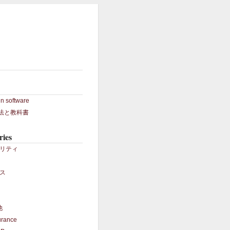
in software
S法と教科書
ries
リティ
ス
他
urance