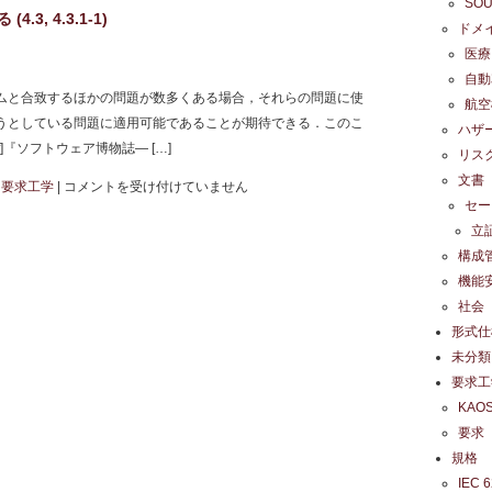
SO
式
4.3, 4.3.1-1)
ドメ
を
医療
使
自動
用
ムと合致するほかの問題が数多くある場合，それらの問題に使
航空
す
うとしている問題に適用可能であることが期待できる．このこ
ハザ
る
]『ソフトウェア博物誌― […]
リス
(4.3.1-
文書
KAOS
,
要求工学
|
コメントを受け付けていません
2)
セー
(63)
は
立
図
構成
式
機能
を
社会
使
形式仕
用
未分類
す
要求工
る
KAO
(4.3,
要求
4.3.1-
規格
1)
IEC 
は