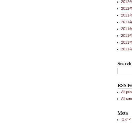
2012
2012
2011
2011
2011
2011
2011
2011
Search
RSS Fe
All pos
All co
Meta
ログイ