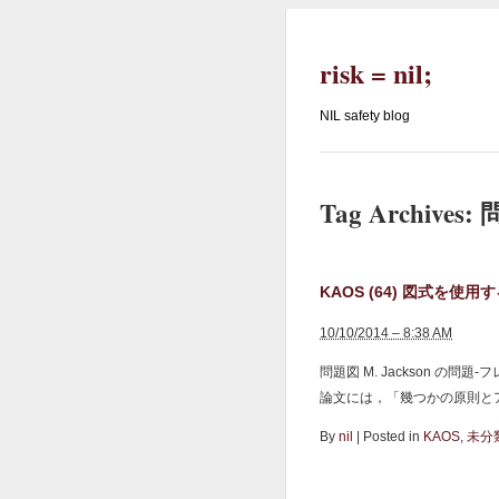
risk = nil;
NIL safety blog
Tag Archives:
KAOS (64) 図式を使用する 
10/10/2014 – 8:38 AM
問題図 M. Jackson の
論文には，「幾つかの原則とアイデア」とい
By
nil
|
Posted in
KAOS
,
未分