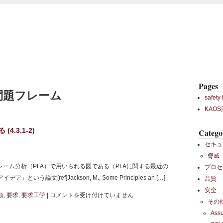
Pages
問題フレーム
safety 
KAO
(4.3.1-2)
Catego
セキュ
脅威
問題-フレーム分析（PFA）で用いられる図である（PFAに関する最近の
プロセ
う論文[ref]Jackson, M., Some Principles an […]
品質
安全
KAOS
類
,
要求
,
要求工学
|
コメントを受け付けていません
その
(64)
Ass
図