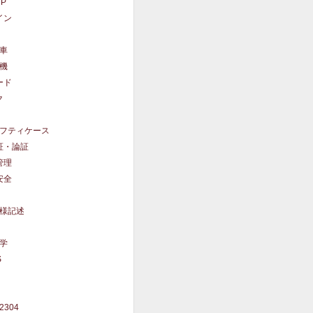
UP
イン
車
機
ード
ク
フティケース
証・論証
管理
安全
様記述
学
S
62304