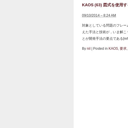
KAOS (63) 図式を使用する (
09/10/2014 – 8:24 AM
対象としている問題のフレー
えた手法と技術が，いま解こ
とが開発手法の要点である[ref
By
nil
|
Posted in
KAOS
,
要求