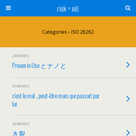
risk = nil;
Categories ›
ISO 26262
23/09/2012
Proven in Use とナノと
01/09/2012
c’est le mal .. peut-être mais qui passait par
lui
25/08/2012
き裂