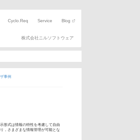
Cyclo.Req
Service
Blog
株式会社ニルソフトウェア
ザ事例
表示形式は情報の特性を考慮して自由
より，さまざまな情報管理が可能とな