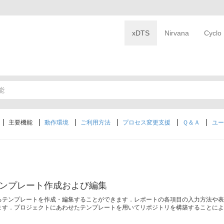
xDTS
Nirvana
Cyclo
能
主要機能
動作環境
ご利用方法
プロセス変更支援
Ｑ＆Ａ
ユー
ンプレート作成および編集
るテンプレートを作成・編集することができます．レポートの各項目の入力方法や
ます．プロジェクトにあわせたテンプレートを用いてリポジトリを構築することに